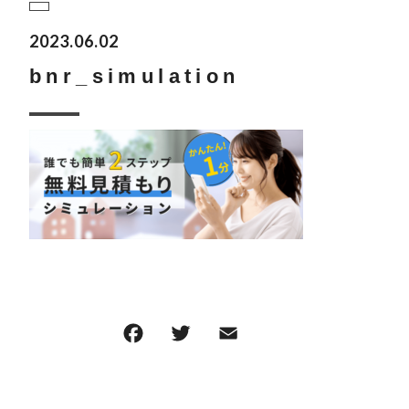
2023.06.02
bnr_simulation
F
T
E
共
a
w
m
有
c
it
ai