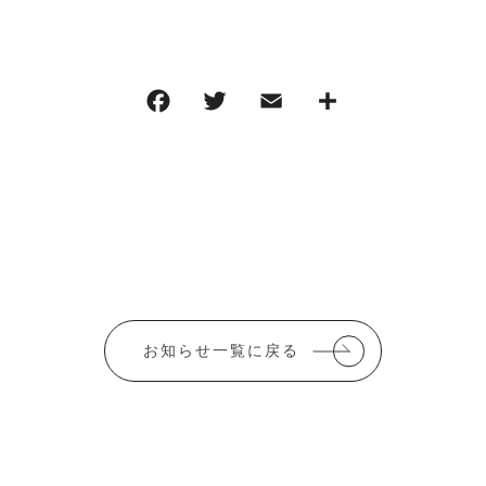
F
T
E
共
a
w
m
有
c
it
ai
e
te
l
b
r
o
o
k
お知らせ一覧に戻る