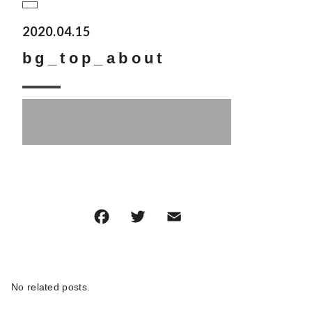
2020.04.15
bg_top_about
F
T
E
共
a
w
m
有
c
it
ai
e
te
l
No related posts.
b
r