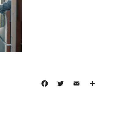
F
T
E
共
a
w
m
有
c
it
ai
e
te
l
b
r
o