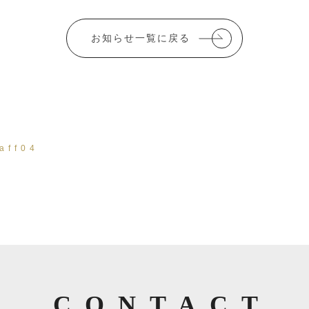
o
k
お知らせ一覧に戻る
taff04
CONTACT