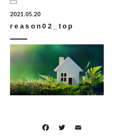
2021.05.20
reason02_top
F
T
E
共
a
w
m
有