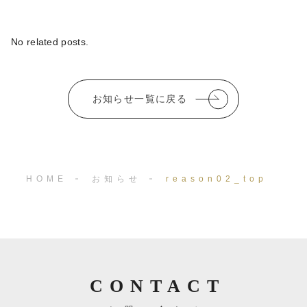
c
it
ai
e
te
l
No related posts.
b
r
o
お知らせ一覧に戻る
o
k
HOME
お知らせ
reason02_top
CONTACT