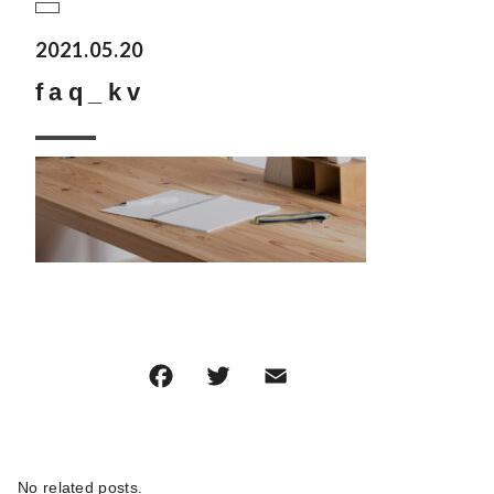
2021.05.20
faq_kv
F
T
E
共
a
w
m
有
c
it
ai
e
te
l
No related posts.