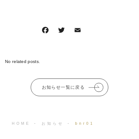
F
T
E
共
a
w
m
有
c
it
ai
e
te
l
No related posts.
b
r
o
お知らせ一覧に戻る
o
k
HOME
お知らせ
bnr01